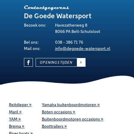
Contactgegevens
De Goede Watersport
Bezoek ons:
Havezatherweg 8
8066 PA Belt-Schutsloot
Bel ons:
038 - 386 71 76
Mail ons:
info@degoede-watersport.nl
OPENINGSTIJDEN
Reitdieper
Yamaha buitenboordmotoren
Maril
Boten occasions
YAM
Buitenboordmotoren occasions
Brema
Boottrailers
River boats